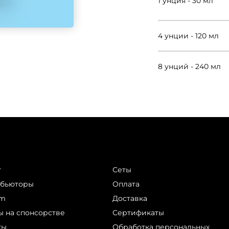
1 унция - 30 мл
4 унции - 120 мл
8 унций - 240 мл
г
Сеты
ибьюторы
Оплата
am
Доставка
ы на спонсорстве
Сертификаты
ты
Обработка персональных