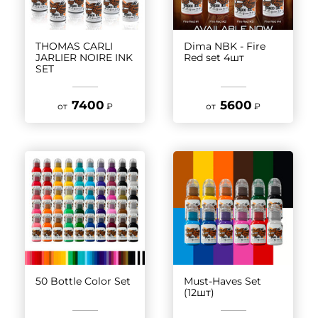
THOMAS CARLI
Dima NBK - Fire
JARLIER NOIRE INK
Red set 4шт
SET
7400
5600
от
₽
от
₽
50 Bottle Color Set
Must-Haves Set
(12шт)