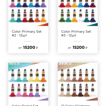
Color Primary Set
Color Primary Set
#2 - 12шт
#3 - 12шт
15200
15200
от
₽
от
₽
Color Pastel Set -
12 Color Skintone