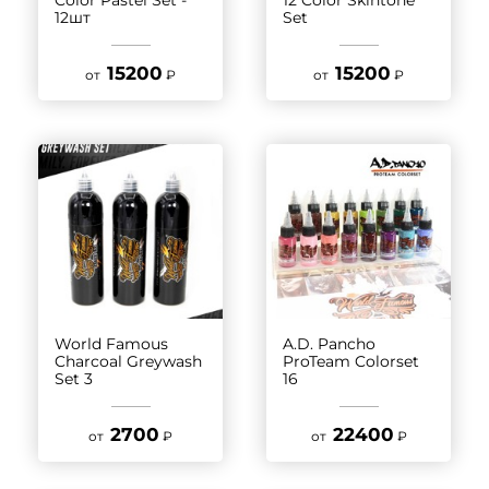
12шт
Set
15200
15200
от
₽
от
₽
World Famous
A.D. Pancho
Charcoal Greywash
ProTeam Colorset
Set 3
16
2700
22400
от
₽
от
₽