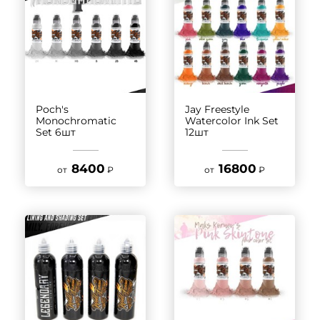
Poch's
Jay Freestyle
Monochromatic
Watercolor Ink Set
Set 6шт
12шт
8400
16800
от
₽
от
₽