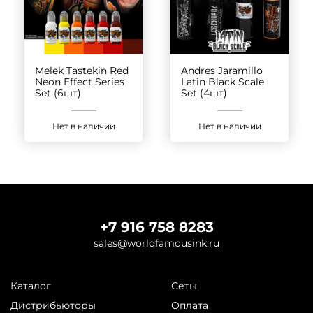
Melek Tastekin Red
Andres Jaramillo
Neon Effect Series
Latin Black Scale
Set (6шт)
Set (4шт)
Нет в наличии
Нет в наличии
+7 916 758 8283
sales@worldfamousink.ru
Каталог
Сеты
Дистрибьюторы
Оплата