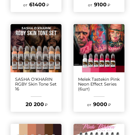
61400
9100
от
₽
от
₽
SASHA O'KHARIN
Melek Tastekin Pink
RGBY Skin Tone Set
Neon Effect Series
16
(6шт)
20 200
9000
₽
от
₽