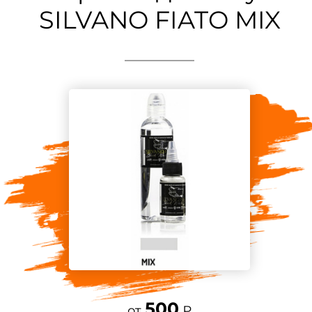
SILVANO FIATO MIX
500
от
₽