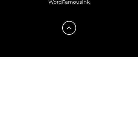
WordFamousInk