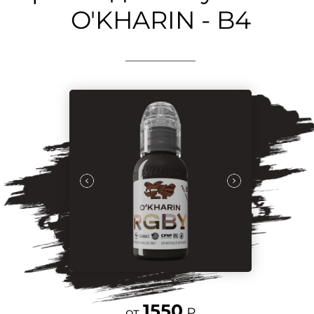
O'KHARIN - B4
1550
от
₽