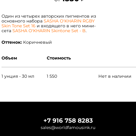
Один из четырех авторских пигментов из
основного набора
SASHA O'KHARIN RGBY
Skin Tone Set 16
и входящего в него мини-
сета
SASHA O'KHARIN Skintone Set - B
.
Оттенок:
Коричневый
Объем
Стоимость
1 унция - 30 мл
1 550
Нет в наличии
+7 916 758 8283
sales@worldfamousink.ru