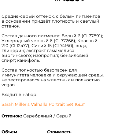
Средне-серый оттенок, с белым пигментов
в основании придаёт плотность и светлый
оттенок.
Состав данного пигмента: Белый 6 (CI 77891);
Углеродный черный 6 (CI 77266); Красный
210 (CI 12477); Синий 15 (CI 74160); вода;
глицерин; экстракт гамамелиса
виргинского; изопропил; бензиловый
спирт; канифоль.
Состав полностью безопасен для
иммунитета человека и окружающей среды,
не тестировался на животных и полностью
vegan.
Входит в набор:
Sarah Miller's Valhalla Portrait Set 16шт
Оттенок:
Серебряный / Серый
Объем
Стоимость