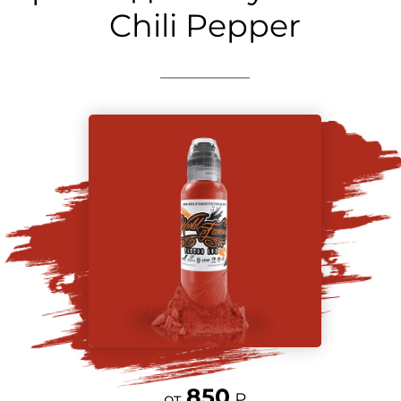
Chili Pepper
850
от
₽