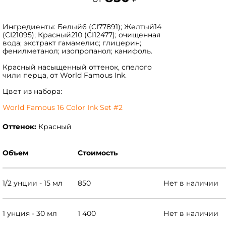
Ингредиенты: Белый6 (CI77891); Желтый14
(CI21095); Красный210 (CI12477); очищенная
вода; экстракт гамамелис; глицерин;
фенилметанол; изопропанол; канифоль.
Красный насыщенный оттенок, спелого
чили перца, от World Famous Ink.
Цвет из набора:
World Famous 16 Color Ink Set #2
Оттенок:
Красный
Объем
Стоимость
1/2 унции - 15 мл
850
Нет в наличии
1 унция - 30 мл
1 400
Нет в наличии