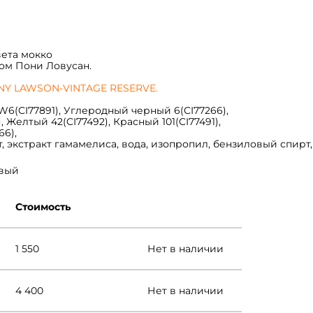
вета мокко
ом Пони Ловусан.
NY LAWSON-VINTAGE RESERVE.
W6(CI77891), Углеродный черный 6(CI77266),
, Желтый 42(CI77492), Красный 101(CI77491),
66),
, экстракт гамамелиса, вода, изопропил, бензиловый спирт,
вый
Стоимость
1 550
Нет в наличии
4 400
Нет в наличии