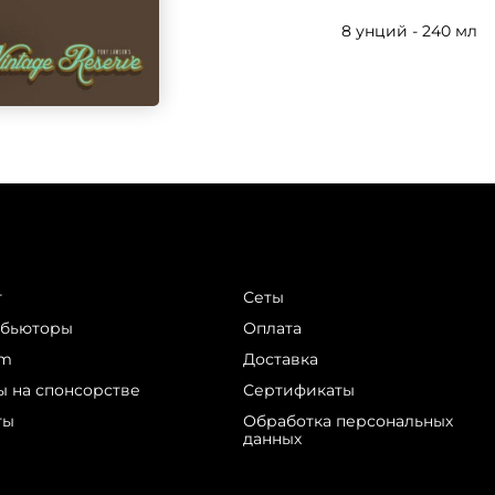
8 унций - 240 мл
г
Сеты
ибьюторы
Оплата
am
Доставка
ы на спонсорстве
Сертификаты
ты
Обработка персональных
данных