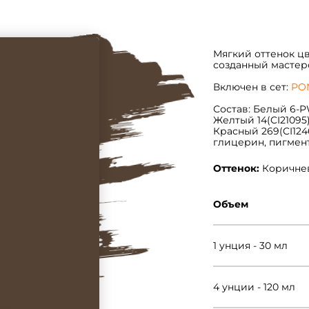
Мягкий оттенок ц
созданный мастер
Включен в сет:
PO
Состав: Белый 6-P
Желтый 14(CI21095)
Красный 269(CI124
глицерин, пигмент
Оттенок:
Коричне
Объем
1 унция - 30 мл
4 унции - 120 мл