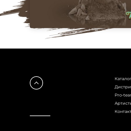
Катало
Дистр
Pro-te
Артист
Контак