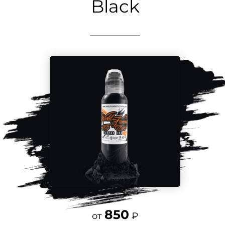
Black
850
от
₽