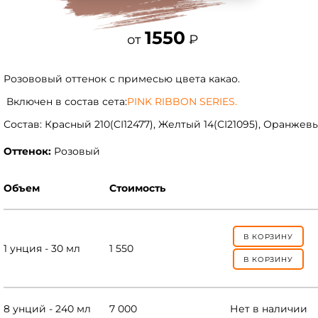
1550
от
₽
Розововый оттенок с примесью цвета какао.
Включен в состав сета:
PINK RIBBON SERIES.
Состав: Красный 210(CI12477), Желтый 14(СI21095), Оранжевы
Оттенок:
Розовый
Объем
Стоимость
В КОРЗИНУ
1 унция - 30 мл
1 550
В КОРЗИНУ
8 унций - 240 мл
7 000
Нет в наличии