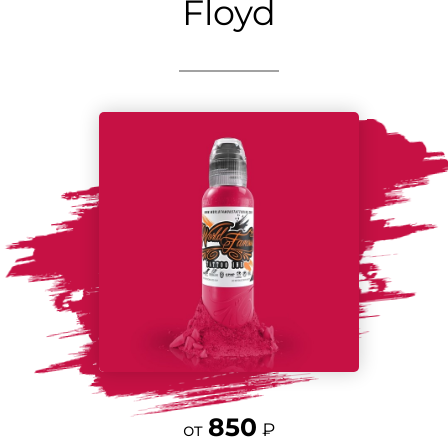
Floyd
850
от
₽