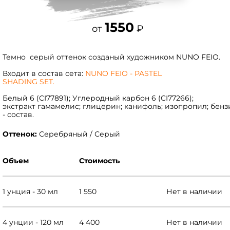
1550
от
₽
Темно серый оттенок созданый художником NUNO FEIO.
Входит в состав сета:
NUNO FEIO - PASTEL
SHADING SET.
Белый 6 (CI77891); Углеродный карбон 6 (CI77266);
экстракт гамамелис; глицерин; канифоль; изопропил; бенз
- состав.
Оттенок:
Серебряный / Серый
Объем
Стоимость
1 унция - 30 мл
1 550
Нет в наличии
4 унции - 120 мл
4 400
Нет в наличии