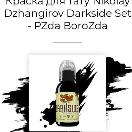
Краска для тату Nikolay
Dzhangirov Darkside Set
- PZda BoroZda