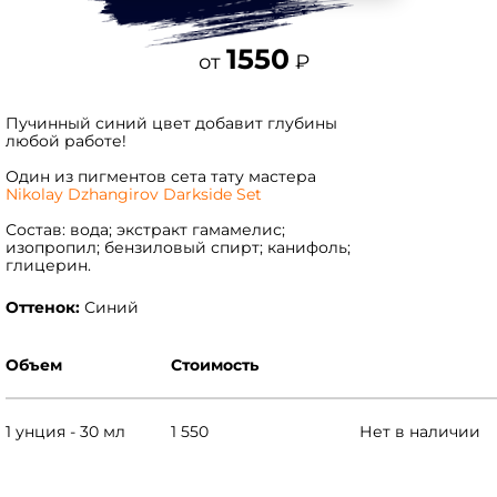
1550
от
₽
Пучинный синий цвет добавит глубины
любой работе!
Один из пигментов сета тату мастера
Nikolay Dzhangirov Darkside Set
Состав: вода; экстракт гамамелис;
изопропил; бензиловый спирт; канифоль;
глицерин.
Оттенок:
Синий
Объем
Стоимость
1 унция - 30 мл
1 550
Нет в наличии