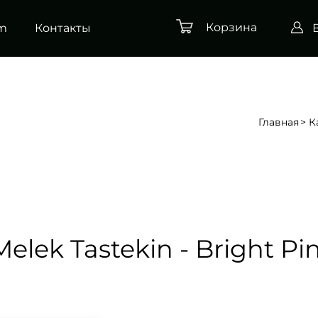
Корзина
am
Контакты
Главная
К
elek Tastekin - Bright Pi