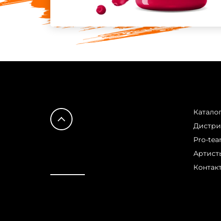
Катало
Дистр
Pro-te
Артист
Контак