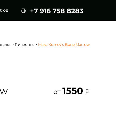
+7 916 758 8283
Вход
аталог
Пигменты
Maks Kornev's Bone Marrow
ow
1550
от
₽