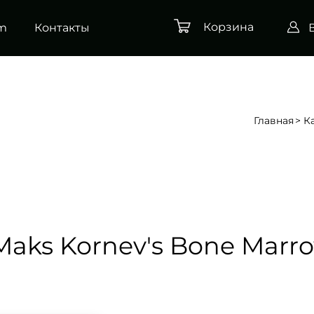
Корзина
am
Контакты
Главная
К
Maks Kornev's Bone Marr