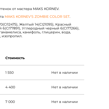
ттенок от мастера MAKS KORNEV.
ета
MAKS KORNEV'S ZOMBIE COLOR SET
.
0(CI12475), Желтый 14(СI21095), Красный
й 6(СI77891), Углеродный черный 6(CI77266),
 гамамелиса, канифоль, глицерин, вода,
, изопропил.
Стоимость
1 550
Нет в наличии
4 400
Нет в наличии
7 000
Нет в наличии