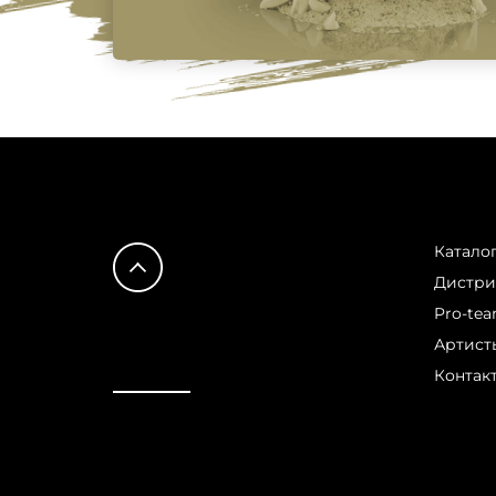
Катало
Дистр
Pro-te
Артист
Контак