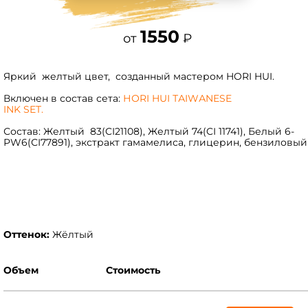
1550
от
₽
Яркий желтый цвет, созданный мастером HORI HUI.
Включен в состав сета:
НОRI HUI ТАIWАNESE
INK SET.
Состав: Желтый 83(CI21108), Желтый 74(CI 11741), Белый 6-
РW6(СI77891), экстракт гамамелиса, глицерин, бензиловый 
Оттенок:
Жёлтый
Объем
Стоимость