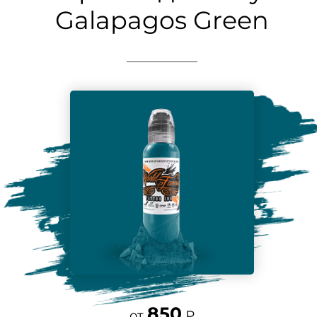
Galapagos Green
850
от
₽