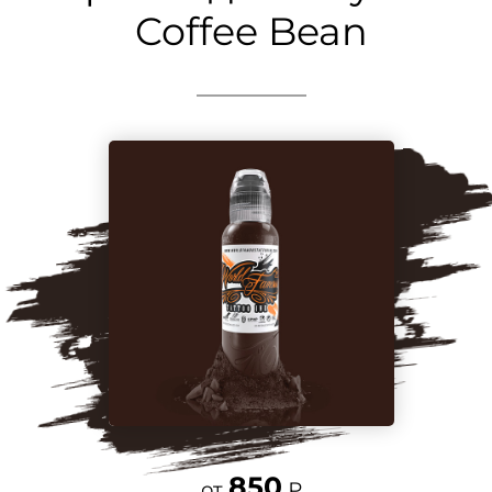
Coffee Bean
850
от
₽