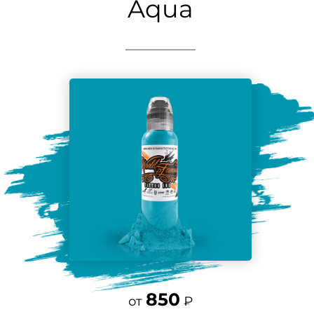
Aqua
850
от
₽